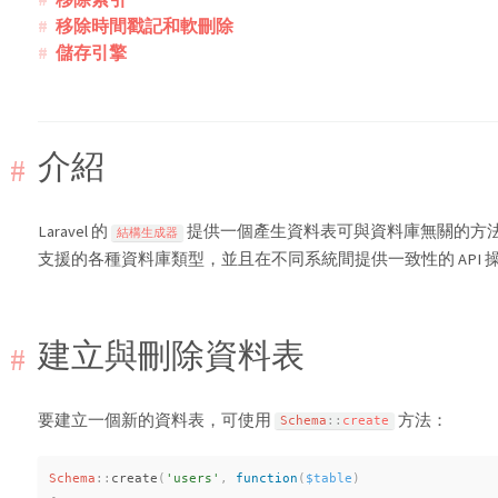
移除時間戳記和軟刪除
儲存引擎
介紹
Laravel 的
提供一個產生資料表可與資料庫無關的方法，它
結構生成器
支援的各種資料庫類型，並且在不同系統間提供一致性的 API 
建立與刪除資料表
要建立一個新的資料表，可使用
方法：
Schema
::
create
Schema
::
create
(
'users'
,
function
(
$table
)