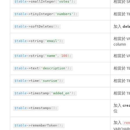
相當於 SM
$table
-
>
smallInteger
(
'votes'
)
;
相當於 TI
$table
-
>
tinyInteger
(
'numbers'
)
;
加入
del
$table
-
>
softDeletes
(
)
;
相當於 VAR
$table
-
>
string
(
'email'
)
;
column
相當於 V
$table
-
>
string
(
'name'
,
100
)
;
相當於 TE
$table
-
>
text
(
'description'
)
;
相當於 TI
$table
-
>
time
(
'sunrise'
)
;
相當於 TI
$table
-
>
timestamp
(
'added_on'
)
;
加入
cre
$table
-
>
timestamps
(
)
;
位
加入
rem
$table
-
>
rememberToken
(
)
;
VARCHAR(