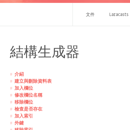
文件
Laracasts
結構生成器
介紹
建立與刪除資料表
加入欄位
修改欄位名稱
移除欄位
檢查是否存在
加入索引
外鍵
移除索引