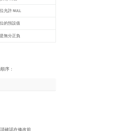
允許 NULL
位的預設值
是無分正負
的順序：
請確認在修改前