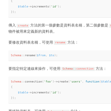
{
$table
-
>
increments
(
'id'
)
;
}
)
;
傳入
方法的第一個參數是資料表名稱，第二個參數是
create
物件被用來定義新的資料表。
要修改資料表名稱，可使用
方法：
rename
Schema
::
rename
(
$from
,
$to
)
;
要指定特定連線來操作，可使用
方法：
Schema
::
connection
Schema
::
connection
(
'foo'
)
-
>
create
(
'users'
,
function
(
$tabl
{
$table
-
>
increments
(
'id'
)
;
}
)
;