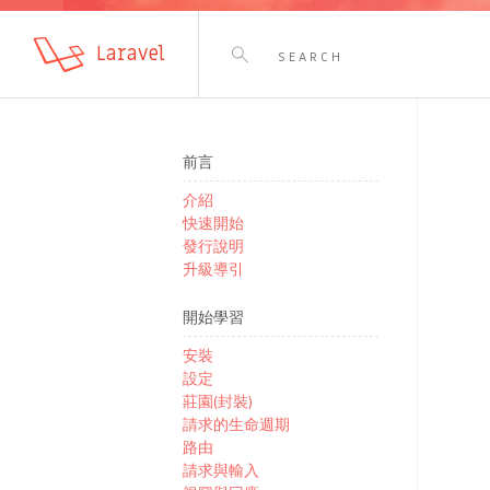
Laravel
前言
介紹
快速開始
發行說明
升級導引
開始學習
安裝
設定
莊園(封裝)
請求的生命週期
路由
請求與輸入