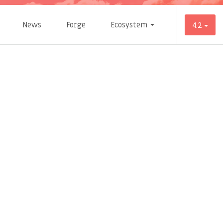
News
Forge
Ecosystem
4.2