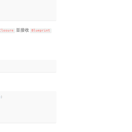
並接收
Closure
Blueprint
e
)