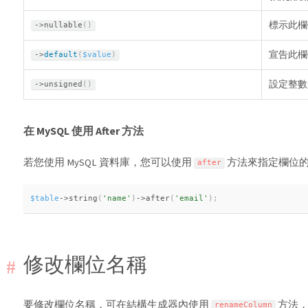
標示此欄位
-
>
nullable
(
)
宣告此欄
-
>
default
(
$value
)
設定整數
-
>
unsigned
(
)
在 MySQL 使用 After 方法
若您使用 MySQL 資料庫，您可以使用
方法來指定欄位
after
$table
-
>
string
(
'name'
)
-
>
after
(
'email'
)
;
修改欄位名稱
要修改欄位名稱，可在結構生成器內使用
方法，
renameColumn