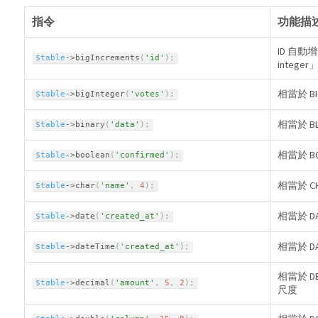
指令
功能描
ID 自動
$table
-
>
bigIncrements
(
'id'
)
;
intege
相當於 BI
$table
-
>
bigInteger
(
'votes'
)
;
相當於 B
$table
-
>
binary
(
'data'
)
;
相當於 BO
$table
-
>
boolean
(
'confirmed'
)
;
相當於 C
$table
-
>
char
(
'name'
,
4
)
;
相當於 D
$table
-
>
date
(
'created_at'
)
;
相當於 DA
$table
-
>
dateTime
(
'created_at'
)
;
相當於 D
$table
-
>
decimal
(
'amount'
,
5
,
2
)
;
尺度