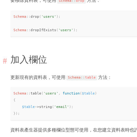
要移除資料表，可使用
方法：
Schema
::
drop
Schema
::
drop
(
'users'
)
;
Schema
::
dropIfExists
(
'users'
)
;
加入欄位
更新現有的資料表，可使用
方法：
Schema
::
table
Schema
::
table
(
'users'
,
function
(
$table
)
{
$table
-
>
string
(
'email'
)
;
}
)
;
資料表產生器提供多種欄位型態可使用，在您建立資料表時也