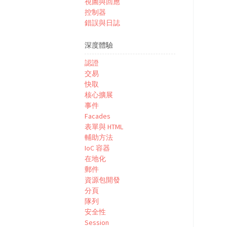
視圖與回應
控制器
錯誤與日誌
深度體驗
認證
交易
快取
核心擴展
事件
Facades
表單與 HTML
輔助方法
IoC 容器
在地化
郵件
資源包開發
分頁
隊列
安全性
Session