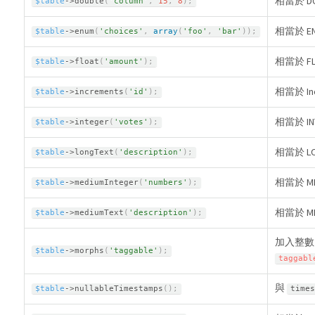
相當於 DO
$table
-
>
double
(
'column'
,
15
,
8
)
;
相當於 E
$table
-
>
enum
(
'choices'
,
array
(
'foo'
,
'bar'
)
)
;
相當於 FL
$table
-
>
float
(
'amount'
)
;
相當於 In
$table
-
>
increments
(
'id'
)
;
相當於 IN
$table
-
>
integer
(
'votes'
)
;
相當於 LO
$table
-
>
longText
(
'description'
)
;
相當於 ME
$table
-
>
mediumInteger
(
'numbers'
)
;
相當於 ME
$table
-
>
mediumText
(
'description'
)
;
加入整
$table
-
>
morphs
(
'taggable'
)
;
taggabl
與
$table
-
>
nullableTimestamps
(
)
;
times