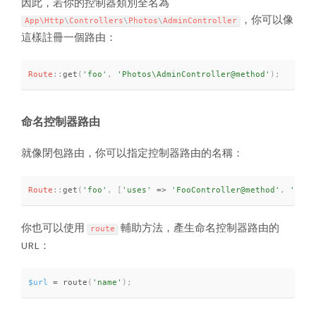
因此，若你的控制器類別全名為
，你可以像
App\
Http
\
Controllers
\
Photos
\
AdminController
這樣註冊一個路由：
Route
::
get
(
'foo'
,
'Photos\AdminController@method'
)
;
命名控制器路由
就像閉包路由，你可以指定控制器路由的名稱：
Route
::
get
(
'foo'
,
[
'uses'
=
>
'FooController@method'
,
'as'
你也可以使用
輔助方法，產生命名控制器路由的
route
URL：
$url
=
route
(
'name'
)
;