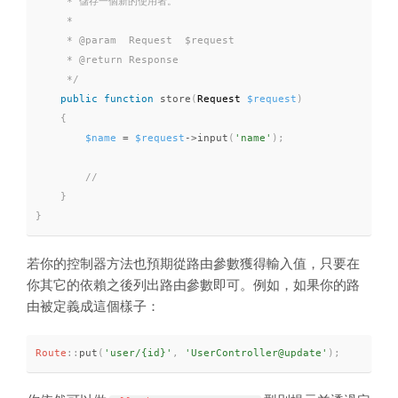
     * 儲存一個新的使用者。

     *

     * @param  Request  $request

     * @return Response

     */
public
function
store
(
Request 
$request
)
{
$name
=
$request
-
>
input
(
'name'
)
;
}
}
若你的控制器方法也預期從路由參數獲得輸入值，只要在
你其它的依賴之後列出路由參數即可。例如，如果你的路
由被定義成這個樣子：
Route
::
put
(
'user/{id}'
,
'UserController@update'
)
;