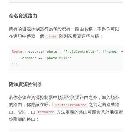
命名資源路由
所有的資源控制器行為預設都有一路由名稱；不過你可以
在選項中傳遞一個
陣列來覆寫這些名稱：
names
Route
::
resource
(
'photo'
,
'PhotoController'
,
[
'names'
=
>
[
'create'
=
>
'photo.build'
]
]
)
;
附加資源控制器
若你必須在資源控制器中預設的資源路由之外，加入額外
的路由，你應該在呼叫
之前定義這些路
Route
::
resource
由。否則，由
方法定義的路由可能會意外地覆蓋
resource
你附加的路由：