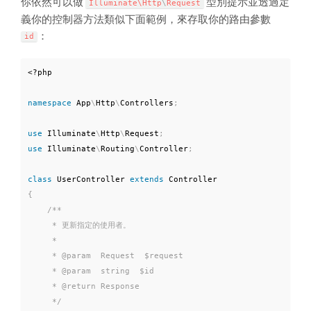
你依然可以做
型別提示並透過定
Illuminate\
Http
\
Request
義你的控制器方法類似下面範例，來存取你的路由參數
：
id
<?php
namespace
App
\
Http
\
Controllers
;
use
Illuminate
\
Http
\
Request
;
use
Illuminate
\
Routing
\
Controller
;
class
UserController
extends
Controller
{
/**

     * 更新指定的使用者。

     *

     * @param  Request  $request

     * @param  string  $id

     * @return Response

     */