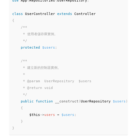
use
App
\
Repositories
\
UserRepository
;
class
UserController
extends
Controller
{
/**

     * 使用者儲存庫實例。

     */
protected
$users
;
/**

     * 建立新的控制器實例。

     *

     * @param  UserRepository  $users

     * @return void

     */
public
function
__construct
(
UserRepository 
$users
)
{
$this
-
>
users
=
$users
;
}
}