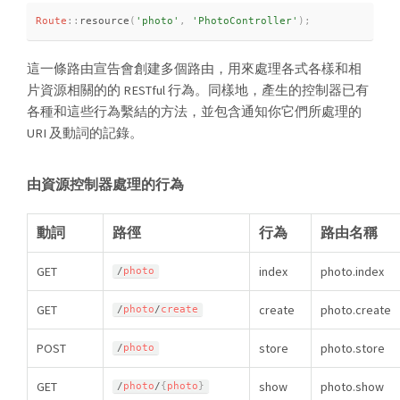
Route
::
resource
(
'photo'
,
'PhotoController'
)
;
這一條路由宣告會創建多個路由，用來處理各式各樣和相
片資源相關的的 RESTful 行為。同樣地，產生的控制器已有
各種和這些行為繫結的方法，並包含通知你它們所處理的
URI 及動詞的記錄。
由資源控制器處理的行為
動詞
路徑
行為
路由名稱
GET
index
photo.index
/
photo
GET
create
photo.create
/
photo
/
create
POST
store
photo.store
/
photo
GET
show
photo.show
/
photo
/
{
photo
}