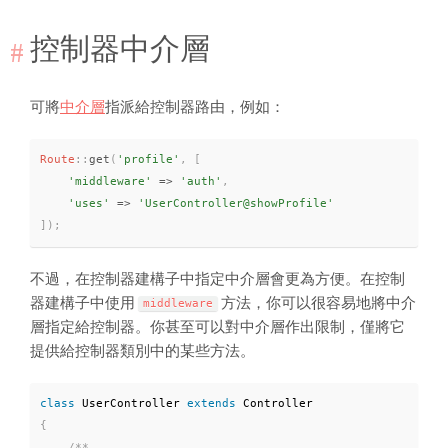
控制器中介層
可將
中介層
指派給控制器路由，例如：
Route
::
get
(
'profile'
,
[
'middleware'
=
>
'auth'
,
'uses'
=
>
'UserController@showProfile'
]
)
;
不過，在控制器建構子中指定中介層會更為方便。在控制
器建構子中使用
方法，你可以很容易地將中介
middleware
層指定給控制器。你甚至可以對中介層作出限制，僅將它
提供給控制器類別中的某些方法。
class
UserController
extends
Controller
{
/**
