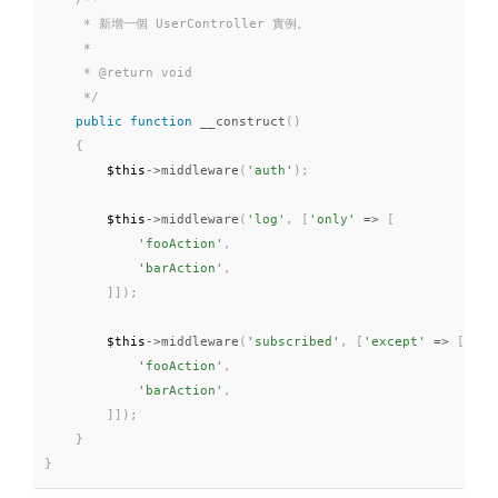
     * 新增一個 UserController 實例。

     *

     * @return void

     */
public
function
__construct
(
)
{
$this
-
>
middleware
(
'auth'
)
;
$this
-
>
middleware
(
'log'
,
[
'only'
=
>
[
'fooAction'
,
'barAction'
,
]
]
)
;
$this
-
>
middleware
(
'subscribed'
,
[
'except'
=
>
[
'fooAction'
,
'barAction'
,
]
]
)
;
}
}