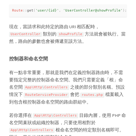
Route
::
get
(
'user/{id}'
,
'UserController@showProfile'
)
;
現在，當請求和此特定的路由 URI 相匹配時，
類別的
方法就會被執行。當
UserController
showProfile
然，路由的參數也會被傳遞至該方法。
控制器和命名空間
有一點非常重要，那就是我們在定義控制器路由時，不需
要指定完整的控制器命名空間。我們只需要定義「根」命
名空間
之後的部分類別名稱。預設
App\
Http
\
Controllers
情況下
會把
檔案載入
RouteServiceProvider
routes
.
php
到包含根控制器命名空間的路由群組中。
若你選擇在
目錄內層，使用 PHP 命
App\
Http
\
Controllers
名空間巢狀或組織控制器，只要使用相對於
根命名空間的特定類別名稱即可。
App\
Http
\
Controllers