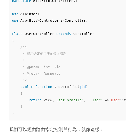
namespace
App
\
Http
\
Controllers
;
use
App
\
User
;
use
App
\
Http
\
Controllers
\
Controller
;
class
UserController
extends
Controller
{
/**

     * 顯示給定使用者的個人資料。

     *

     * @param  int  $id

     * @return Response

     */
public
function
showProfile
(
$id
)
{
return
view
(
'user.profile'
,
[
'user'
=
>
User
::
findO
}
}
我們可以經由路由指定控制器行為，就像這樣：