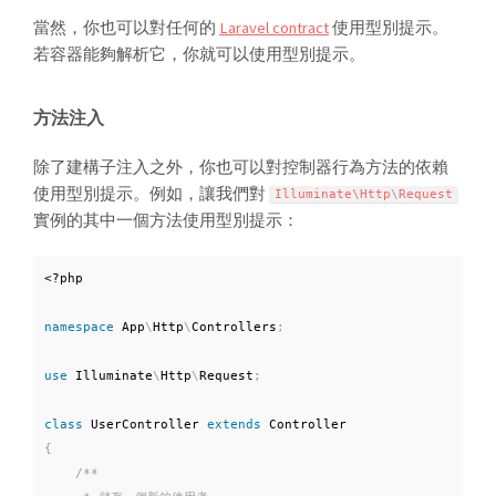
當然，你也可以對任何的
Laravel contract
使用型別提示。
若容器能夠解析它，你就可以使用型別提示。
方法注入
除了建構子注入之外，你也可以對控制器行為方法的依賴
使用型別提示。例如，讓我們對
Illuminate\
Http
\
Request
實例的其中一個方法使用型別提示：
<?php
namespace
App
\
Http
\
Controllers
;
use
Illuminate
\
Http
\
Request
;
class
UserController
extends
Controller
{
/**
