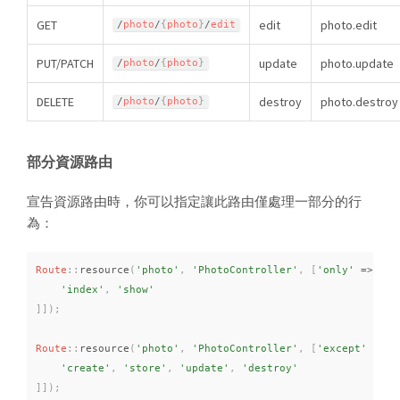
GET
edit
photo.edit
/
photo
/
{
photo
}
/
edit
PUT/PATCH
update
photo.update
/
photo
/
{
photo
}
DELETE
destroy
photo.destroy
/
photo
/
{
photo
}
部分資源路由
宣告資源路由時，你可以指定讓此路由僅處理一部分的行
為：
Route
::
resource
(
'photo'
,
'PhotoController'
,
[
'only'
=
>
[
'index'
,
'show'
]
]
)
;
Route
::
resource
(
'photo'
,
'PhotoController'
,
[
'except'
=
>
[
'create'
,
'store'
,
'update'
,
'destroy'
]
]
)
;