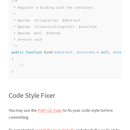
/**

 * Register a binding with the container.

 *

 * @param  string|array  $abstract

 * @param  \Closure|string|null  $concrete

 * @param  bool  $shared

 * @return void

 */
public
function
bind
(
$abstract
,
$concrete
=
null
,
$shared
{
}
Code Style Fixer
You may use the
PHP-CS-Fixer
to fix your code style before
committing.
To get started,
install the tool globally
and check the code style